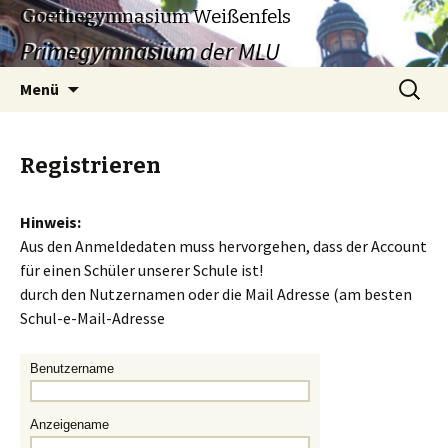
Goethegymnasium Weißenfels
Primegymnasium der MLU
Zum
Suchen
Menü
Inhalt
nach:
springen
Registrieren
Hinweis:
Aus den Anmeldedaten muss hervorgehen, dass der Account
für einen Schüler unserer Schule ist!
durch den Nutzernamen oder die Mail Adresse (am besten
Schul-e-Mail-Adresse
Benutzername
Anzeigename